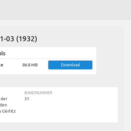
31-03 (1932)
ols
le
86.8 MB
Download
BANDNUMMER
 der
31
nden
u Görlitz