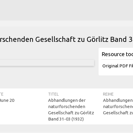
schenden Gesellschaft zu Görlitz Band 
Resource to
Original PDF Fi
TE
TITEL
REIHE
June 20
Abhandlungen der
Abhandlungen
naturforschenden
naturforsche
Gesellschaft zu Görlitz
Gesellschaft z
Band 31-03 (1932)