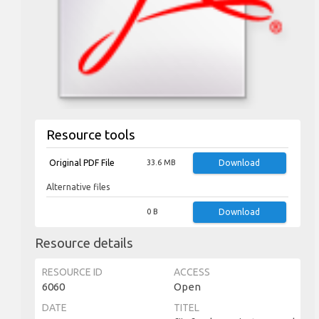
Resource tools
Original PDF File
33.6 MB
Download
Alternative files
0 B
Download
Resource details
RESOURCE ID
ACCESS
6060
Open
DATE
TITEL