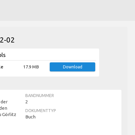
02-02
ols
le
17.9 MB
Download
BANDNUMMER
 der
2
nden
DOKUMENTTYP
u Görlitz
Buch