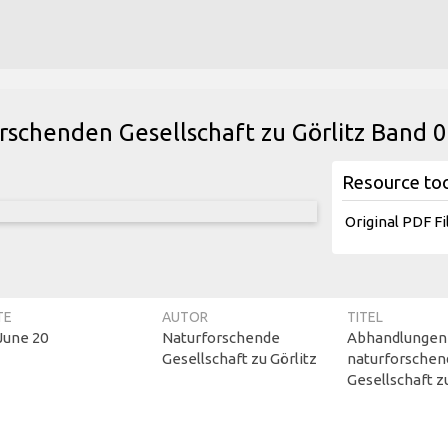
schenden Gesellschaft zu Görlitz Band 
Resource to
Original PDF Fi
TE
AUTOR
TITEL
June 20
Naturforschende
Abhandlungen
Gesellschaft zu Görlitz
naturforsche
Gesellschaft z